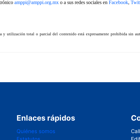
ctrónico
amppi@amppi.org.mx
o a sus redes sociales en
Facebook
,
Twit
y utilización total o parcial del contenido está expresamente prohibida sin au
Enlaces rápidos
Co
Quiénes somos
Cal
Estatutos
Edi