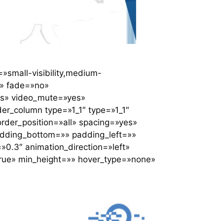
»small-visibility,medium-
t» fade=»no»
es» video_mute=»yes»
der_column type=»1_1″ type=»1_1″
rder_position=»all» spacing=»yes»
dding_bottom=»» padding_left=»»
0.3″ animation_direction=»left»
=»true» min_height=»» hover_type=»none»