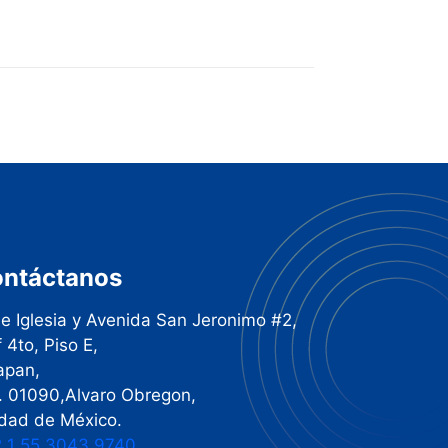
ntáctanos
le Iglesia y Avenida San Jeronimo #2,
f 4to, Piso E,
apan,
. 01090,Alvaro Obregon,
dad de México.
 1 55 3043 9740