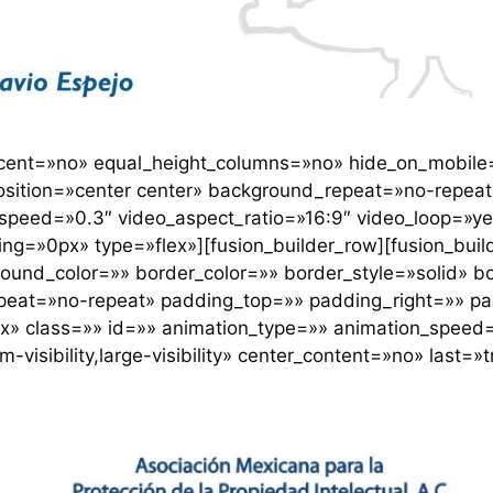
rcent=»no» equal_height_columns=»no» hide_on_mobile=
d_position=»center center» background_repeat=»no-repea
speed=»0.3″ video_aspect_ratio=»16:9″ video_loop=»y
ing=»0px» type=»flex»][fusion_builder_row][fusion_buil
ound_color=»» border_color=»» border_style=»solid» bo
eat=»no-repeat» padding_top=»» padding_right=»» pa
 class=»» id=»» animation_type=»» animation_speed=»
m-visibility,large-visibility» center_content=»no» last