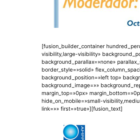
[fusion_builder_container hundred_pe
visibility,large-visibility» backgroun
background_parallax=»none» parallax_
border_style=»solid» flex_column_spac
background_position=»left top» backgr
background_image=»» background_rep
margin_top=»0px» margin_bottom=»0px»
hide_on_mobile=»small-visibility,mediu
link=»» first=»true»][fusion_text]