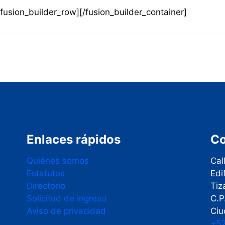
/fusion_builder_row][/fusion_builder_container]
Enlaces rápidos
Co
Quiénes somos
Cal
Estatutos
Edi
Directorio
Tiz
Solicitud de ingreso
C.P
Aviso de privacidad
Ciu
+52