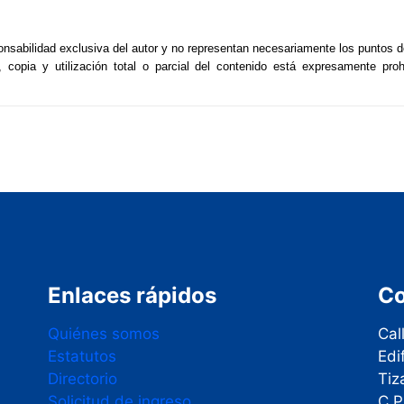
nsabilidad exclusiva del autor y no representan necesariamente los puntos d
, copia y utilización total o parcial del contenido está expresamente pro
Enlaces rápidos
Co
Quiénes somos
Cal
Estatutos
Edi
Directorio
Tiz
Solicitud de ingreso
C.P