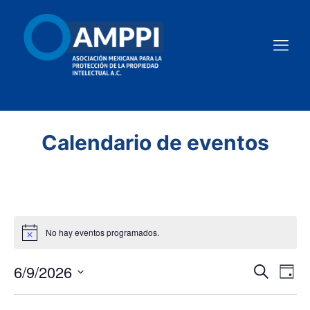
Calendario de eventos
No hay eventos programados.
Naveg
Na
6/9/2026
Buscar
Día
de
de
Seleccionar
fecha.